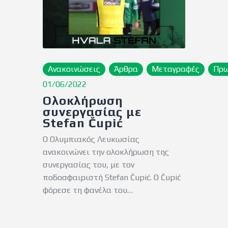
Ανακοινώσεις
Άρθρα
Μεταγραφές
Πρ
01/06/2022
Ολοκλήρωση
συνεργασίας με
Stefan Čupić
Ο Ολυμπιακός Λευκωσίας
ανακοινώνει την ολοκλήρωση της
συνεργασίας του, με τον
ποδοσφαιριστή Stefan Čupić. Ο Čupić
φόρεσε τη φανέλα του…