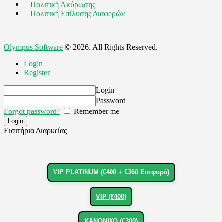
Πολιτική Ακύρωσης
Πολιτική Επίλυσης Διαφορών
Olympus Software
© 2026. All Rights Reserved.
Login
Register
Login
Password
Forgot password?
Remember me
Εισιτήρια Διαρκείας
VIP PLATINUM (€400 + €360 Εισφορά)
VIP (€400)
ΚΑΝΟΝΙΚΟ (€300)