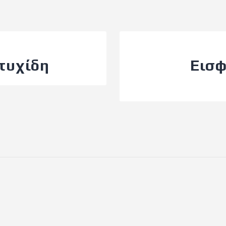
τυχίδη
Εισ