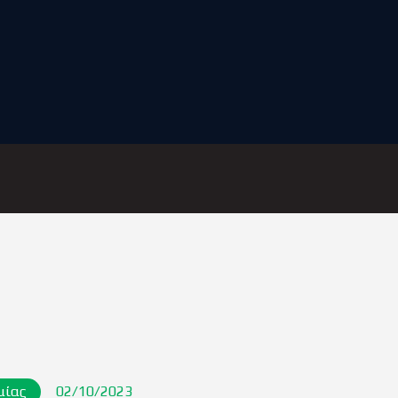
ΑΡΧΙΚΗ
ΑΡΘΡΑ
ΟΜΑΔΑ
ΑΚΑΔΗΜΙΕΣ
ΣΩΜΑΤΕΙΟ
e-Shop
ΕΙΣΙΤΗΡΙΑ
μίας
02/10/2023