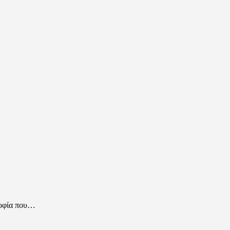
σοφία που…