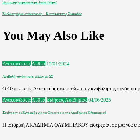
Πλοήγηση
Previous
Καταρχήν συμφωνία με Jean Felipe!
Post
άρθρων
Next
Συλλυπητήρια ανακοίνωση – Κωνσταντίνος Σιακόλας
Post
You May Also Like
Ανακοινώσεις
Άρθρα
15/01/2024
Αναβολή συνάντησης μελών με ΔΣ
Ο Ολυμπιακός Λευκωσίας ανακοινώνει την αναβολή της συνάντησης-
Ανακοινώσεις
Άρθρα
Ειδήσεις Ακαδημίας
04/06/2025
Ξεκίνησαν οι Εγγραφές για τα Grassroots της Ακαδημίας Ολυμπιακού
Η ιστορική ΑΚΑΔΗΜΙΑ ΟΛΥΜΠΙΑΚΟΥ εισέρχεται σε μια νέα εποχ