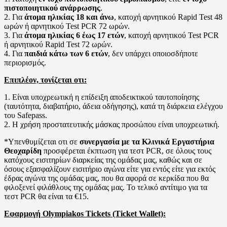
πιστοποιητικού ανάρρωσης
.
2. Για
άτομα ηλικίας 18 και άνω
, κατοχή αρνητικού Rapid Test 48
ωρών ή αρνητικού Test PCR 72 ωρών.
3. Για
άτομα ηλικίας 6 έως 17 ετών
, κατοχή αρνητικού Test PCR
ή αρνητικού Rapid Test 72 ωρών.
4. Για
παιδιά κάτω των 6 ετών
, δεν υπάρχει οποιοσδήποτε
περιορισμός.
Επιπλέον, τονίζεται οτι:
1. Είναι υποχρεωτική η επίδειξη αποδεικτικού ταυτοποίησης
(ταυτότητα, διαβατήριο, άδεια οδήγησης), κατά τη διάρκεια ελέγχου
του Safepass.
2. H χρήση προστατευτικής μάσκας προσώπου είναι υποχρεωτική.
*Υπενθυμίζεται οτι σε
συνεργασία με τα Κλινικά Εργαστήρια
Θεοχαρίδη
προσφέρεται έκπτωση για τεστ PCR, σε όλους τους
κατόχους εισιτηρίων διαρκείας της ομάδας μας, καθώς και σε
όσους εξασφαλίζουν εισιτήριο αγώνα είτε για εντός είτε για εκτός
έδρας αγώνα της ομάδας μας, που θα αφορά σε κερκίδα που θα
φιλοξενεί φιλάθλους της ομάδας μας. Το τελικό αντίτιμο για τα
τεστ PCR θα είναι τα €15.
Εφαρμογή Olympiakos Tickets (Ticket Wallet):