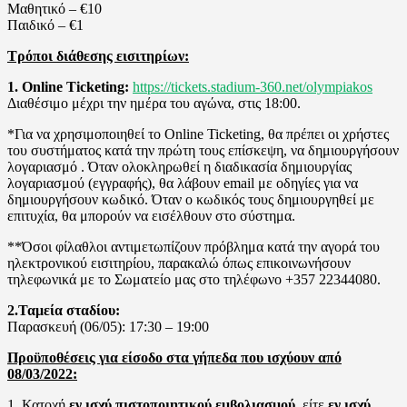
Μαθητικό – €10
Παιδικό – €1
Τρόποι διάθεσης εισιτηρίων:
1. Online Ticketing:
https://tickets.stadium-360.net/olympiakos
Διαθέσιμο μέχρι την ημέρα του αγώνα, στις 18:00.
*Για να χρησιμοποιηθεί το Online Ticketing, θα πρέπει οι χρήστες
του συστήματος κατά την πρώτη τους επίσκεψη, να δημιουργήσουν
λογαριασμό . Όταν ολοκληρωθεί η διαδικασία δημιουργίας
λογαριασμού (εγγραφής), θα λάβουν email με οδηγίες για να
δημιουργήσουν κωδικό. Όταν ο κωδικός τους δημιουργηθεί με
επιτυχία, θα μπορούν να εισέλθουν στο σύστημα.
**Όσοι φίλαθλοι αντιμετωπίζουν πρόβλημα κατά την αγορά του
ηλεκτρονικού εισιτηρίου, παρακαλώ όπως επικοινωνήσουν
τηλεφωνικά με το Σωματείο μας στο τηλέφωνο +357 22344080.
2.Ταμεία σταδίου:
Παρασκευή (06/05): 17:30 – 19:00
Προϋποθέσεις για είσοδο στα γήπεδα που ισχύουν από
08/03/2022:
1. Κατοχή
εν ισχύ πιστοποιητικού εμβολιασμού
, είτε
εν ισχύ