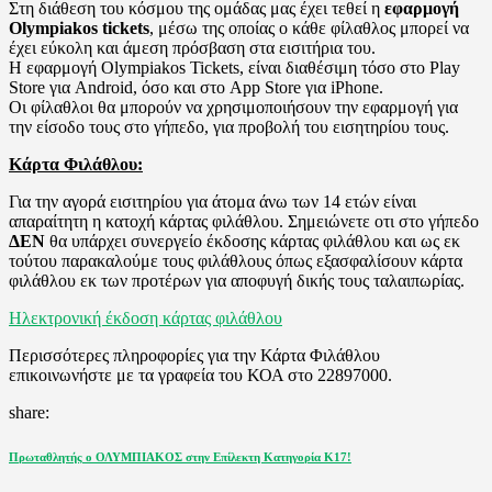
Στη διάθεση του κόσμου της ομάδας μας έχει τεθεί η
εφαρμογή
Olympiakos tickets
, μέσω της οποίας ο κάθε φίλαθλος μπορεί να
έχει εύκολη και άμεση πρόσβαση στα εισιτήρια του.
Η εφαρμογή Olympiakos Tickets, είναι διαθέσιμη τόσο στο Play
Store για Android, όσο και στο App Store για iPhone.
Οι φίλαθλοι θα μπορούν να χρησιμοποιήσουν την εφαρμογή για
την είσοδο τους στο γήπεδο, για προβολή του εισητηρίου τους.
Κάρτα Φιλάθλου:
Για την αγορά εισιτηρίου για άτομα άνω των 14 ετών είναι
απαραίτητη η κατοχή κάρτας φιλάθλου. Σημειώνετε οτι στο γήπεδο
ΔΕΝ
θα υπάρχει συνεργείο έκδοσης κάρτας φιλάθλου και ως εκ
τούτου παρακαλούμε τους φιλάθλους όπως εξασφαλίσουν κάρτα
φιλάθλου εκ των προτέρων για αποφυγή δικής τους ταλαιπωρίας.
Ηλεκτρονική έκδοση κάρτας φιλάθλου
Περισσότερες πληροφορίες για την Κάρτα Φιλάθλου
επικοινωνήστε με τα γραφεία του ΚΟΑ στο 22897000.
share:
Πλοήγηση
Previous
Πρωταθλητής ο ΟΛΥΜΠΙΑΚΟΣ στην Επίλεκτη Κατηγορία Κ17!
Post