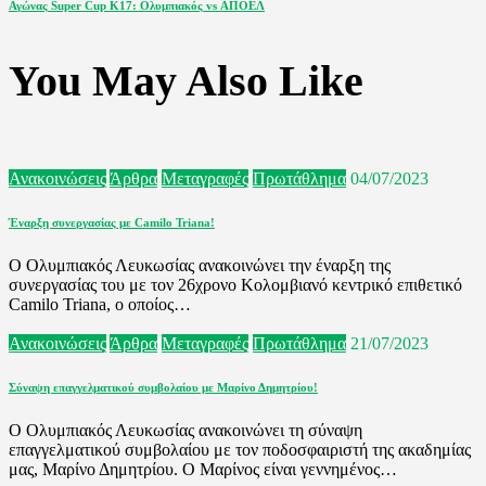
άρθρων
Next
Αγώνας Super Cup Κ17: Ολυμπιακός vs ΑΠΟΕΛ
Post
You May Also Like
Ανακοινώσεις
Άρθρα
Μεταγραφές
Πρωτάθλημα
04/07/2023
Έναρξη συνεργασίας με Camilo Triana!
Ο Ολυμπιακός Λευκωσίας ανακοινώνει την έναρξη της
συνεργασίας του με τον 26χρονο Κολομβιανό κεντρικό επιθετικό
Camilo Triana, ο οποίος…
Ανακοινώσεις
Άρθρα
Μεταγραφές
Πρωτάθλημα
21/07/2023
Σύναψη επαγγελματικού συμβολαίου με Μαρίνο Δημητρίου!
Ο Ολυμπιακός Λευκωσίας ανακοινώνει τη σύναψη
επαγγελματικού συμβολαίου με τον ποδοσφαιριστή της ακαδημίας
μας, Μαρίνο Δημητρίου. Ο Μαρίνος είναι γεννημένος…