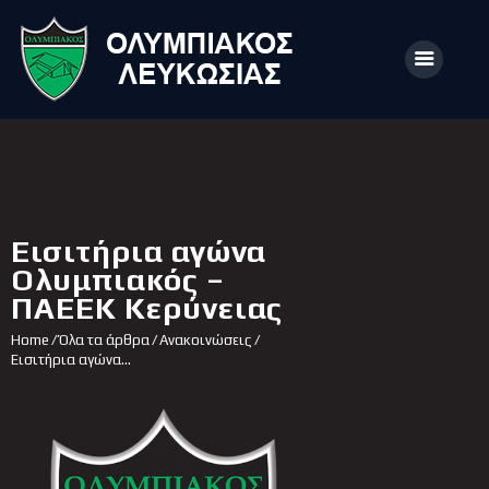
ΑΡΧΙΚΗ
ΑΡΘΡΑ
Εισιτήρια αγώνα
ΟΜΑΔΑ
Ολυμπιακός –
ΠΑΕΕΚ Κερύνειας
ΑΚΑΔΗΜΙΕΣ
Home
Όλα τα άρθρα
Ανακοινώσεις
ΣΩΜΑΤΕΙΟ
Εισιτήρια αγώνα...
e-Shop
ΕΙΣΙΤΗΡΙΑ