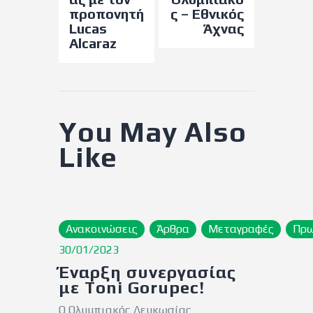
προπονητή
ς – Εθνικός
Lucas
Άχνας
Alcaraz
You May Also
Like
Ανακοινώσεις
Άρθρα
Μεταγραφές
Πρ
30/01/2023
Έναρξη συνεργασίας
με Toni Gorupec!
Ο Ολυμπιακός Λευκωσίας