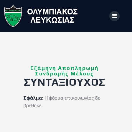
ΑΡΧΙΚΗ
ΑΡΘΡΑ
Εξάμηνη Αποπληρωμή
ΟΜΑΔΑ
Συνδρομής Μέλους
ΣΥΝΤΑΞΙΟΥΧΟΣ
ΑΚΑΔΗΜΙΕΣ
ΣΩΜΑΤΕΙΟ
Σφάλμα:
Η φόρμα επικοινωνίας δε
e-Shop
βρέθηκε.
ΕΙΣΙΤΗΡΙΑ