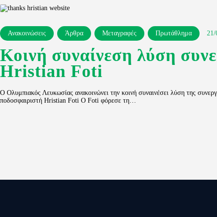
Ανακοινώσεις
Άρθρα
Μεταγραφές
Πρωτάθλημα
21/
Κοινή συναίνεση λύση συνε
Hristian Foti
Ο Ολυμπιακός Λευκωσίας ανακοινώνει την κοινή συναινέσει λύση της συνεργ
ποδοσφαιριστή Hristian Foti Ο Foti φόρεσε τη…