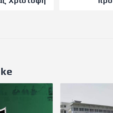
ας Χριστοφή
προ
ike