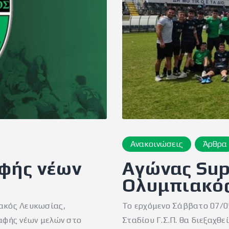
Ανακοινώσεις
Άρθρα
φής νέων
Αγώνας Sup
Ολυμπιακό
ακός Λευκωσίας,
Το ερχόμενο Σάββατο 07/0
ραφής νέων μελών στο
Σταδίου Γ.Σ.Π. θα διεξαχθε