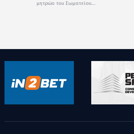
μητρώο του Σωματείου.…