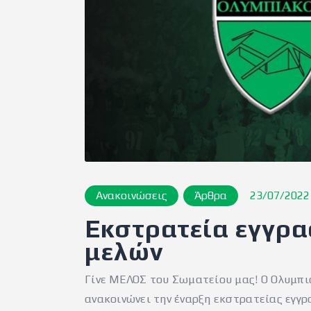
Ανακοινώσεις
Άρθρα
23/07/2022
Εκστρατεία εγγρα
μελών
Γίνε ΜΕΛΟΣ του Σωματείου μας! Ο Ολυμπι
ανακοινώνει την έναρξη εκστρατείας εγγ