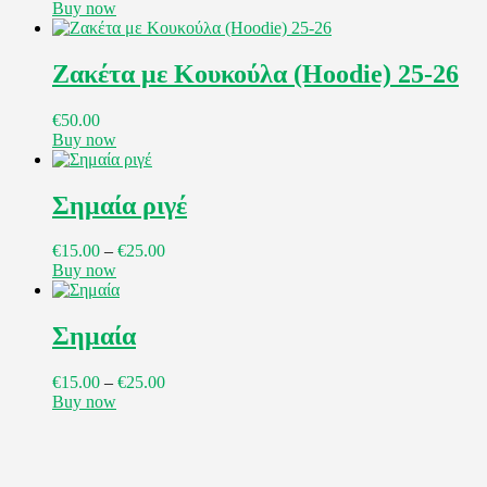
Buy now
Αυτό
το
προϊόν
Ζακέτα με Κουκούλα (Hoodie) 25-26
έχει
πολλαπλές
€
50
.
00
παραλλαγές.
Buy now
Οι
Αυτό
επιλογές
το
μπορούν
προϊόν
Σημαία ριγέ
να
έχει
επιλεγούν
πολλαπλές
στη
Price
€
15
.
00
–
€
25
.
00
παραλλαγές.
σελίδα
range:
Buy now
Οι
του
Αυτό
€15
.
00
επιλογές
προϊόντος
το
through
μπορούν
προϊόν
€25
.
00
Σημαία
να
έχει
επιλεγούν
πολλαπλές
στη
Price
€
15
.
00
–
€
25
.
00
παραλλαγές.
σελίδα
range:
Buy now
Οι
του
Αυτό
€15
.
00
επιλογές
προϊόντος
το
through
μπορούν
προϊόν
€25
.
00
να
έχει
επιλεγούν