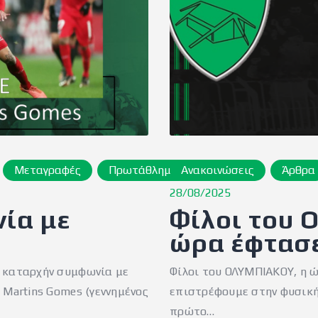
Μεταγραφές
Πρωτάθλημα
Ανακοινώσεις
Άρθρα
28/08/2025
ία με
Φίλοι του 
ώρα έφτασ
ν καταρχήν συμφωνία με
Φίλοι του ΟΛΥΜΠΙΑΚΟΥ, η ώ
 Martins Gomes (γεννημένος
επιστρέφουμε στην φυσική
πρώτο…