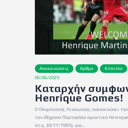
Ανακοινώσεις
Άρθρα
Κύπελλο
06/06/2025
Καταρχήν συμφων
Henrique Gomes!
Ο Ολυμπιακός Λευκωσίας ανακοινώνει τη
τον 28χρονο Πορτογάλο αμυντικό Henrique
στις 30/11/1995), για…