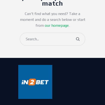
match
Can't find what you need? Take a
moment and do a search below or start
from
our homepage
.