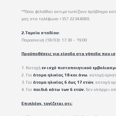
**Όσοι φίλαθλοι αντιμετωπίζουν πρόβλημα κα
μας στο τηλέφωνο +357 22344080.
2.Ταμεία σταδίου:
Παρασκευή (18/03): 17:30 – 19:00
Προϋποθέσεις για είσοδο στα γήπεδα που ισ
1. Κατοχή
εν ισχύ πιστοποιητικού εμβολιασμ
2. Για
άτομα ηλικίας 18 και άνω
, κατοχή αρνη
3. Για
άτομα ηλικίας 6 έως 17 ετών
, κατοχή α
4. Για
παιδιά κάτω των 6 ετών
, δεν υπάρχει ο
Επιπλέον, τονίζεται οτι: