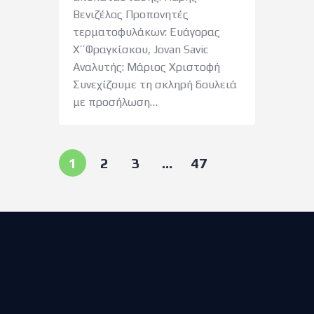
Βενιζέλος Προπονητές
τερματοφυλάκων: Ευάγορας
Χ’’Φραγκίσκου, Jovan Savic
Αναλυτής: Μάριος Χριστοφή
Συνεχίζουμε τη σκληρή δουλειά
με προσήλωση…
1
2
3
…
47