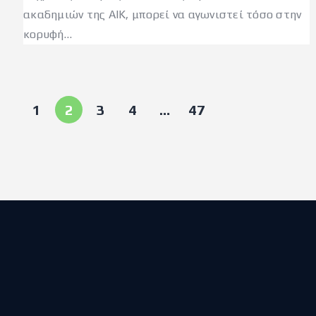
ακαδημιών της AIK, μπορεί να αγωνιστεί τόσο στην
κορυφή…
1
2
3
4
…
47