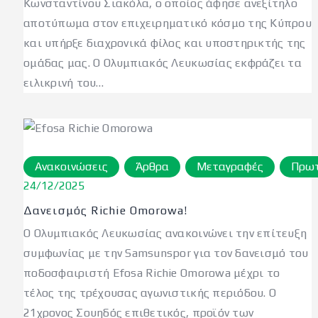
Κωνσταντίνου Σιακόλα, ο οποίος άφησε ανεξίτηλο
αποτύπωμα στον επιχειρηματικό κόσμο της Κύπρου
και υπήρξε διαχρονικά φίλος και υποστηρικτής της
ομάδας μας. Ο Ολυμπιακός Λευκωσίας εκφράζει τα
ειλικρινή του…
Ανακοινώσεις
Άρθρα
Μεταγραφές
Πρω
24/12/2025
Δανεισμός Richie Omorowa!
Ο Ολυμπιακός Λευκωσίας ανακοινώνει την επίτευξη
συμφωνίας με την Samsunspor για τον δανεισμό του
ποδοσφαιριστή Efosa Richie Omorowa μέχρι το
τέλος της τρέχουσας αγωνιστικής περιόδου. Ο
21χρονος Σουηδός επιθετικός, προϊόν των